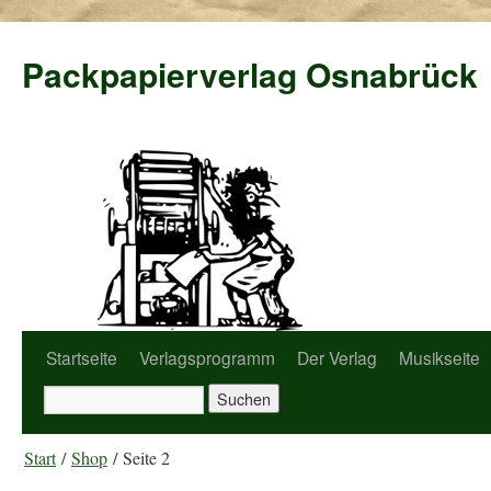
Packpapierverlag Osnabrück
Startseite
Verlagsprogramm
Der Verlag
Musikseite
Start
/
Shop
/ Seite 2