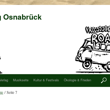
g Osnabrück
Verlag
Musikseite
Kultur & Festivals
Ökologie & Frieden
te
/ Seite 7