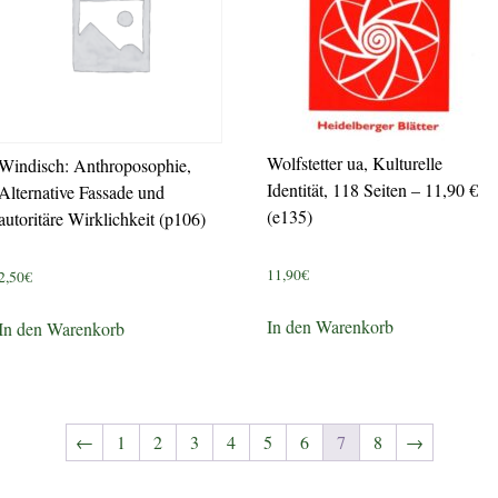
Wolfstetter ua, Kulturelle
Windisch: Anthroposophie,
Identität, 118 Seiten – 11,90 €
Alternative Fassade und
(e135)
autoritäre Wirklichkeit (p106)
11,90
€
2,50
€
In den Warenkorb
In den Warenkorb
←
1
2
3
4
5
6
7
8
→