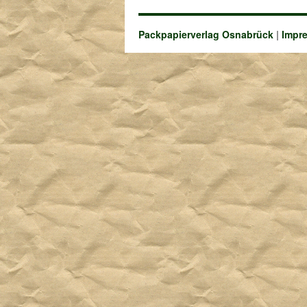
Packpapierverlag Osnabrück
|
Impr