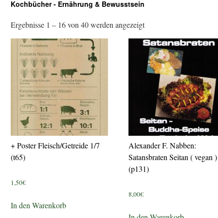
Kochbücher - Ernährung & Bewusstsein
Ergebnisse 1 – 16 von 40 werden angezeigt
+ Poster Fleisch/Getreide 1/7
Alexander F. Nabben:
(t65)
Satansbraten Seitan ( vegan )
(p131)
1,50
€
8,00
€
In den Warenkorb
In den Warenkorb