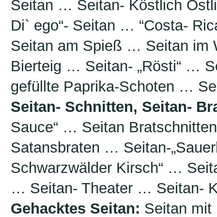
Seitan … Seitan- Köstlich Ös
Di` ego“- Seitan … “Costa- Ri
Seitan am Spieß … Seitan im
Bierteig … Seitan- „Rösti“ … S
gefüllte Paprika-Schoten … Se
Seitan- Schnitten, Seitan- Br
Sauce“ … Seitan Bratschnitten
Satansbraten … Seitan-„Sauer
Schwarzwälder Kirsch“ … Seitan
… Seitan- Theater … Seitan- Ki
Gehacktes Seitan:
Seitan mit 