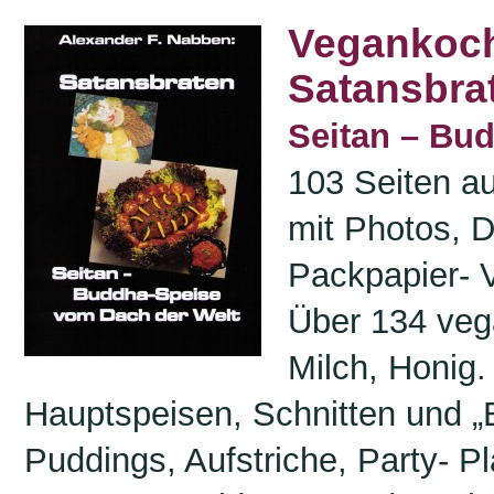
Vegankoch
Satansbra
Seitan – Bu
103 Seiten a
mit Photos, DI
Packpapier- V
Über 134 veg
Milch, Honig
Hauptspeisen, Schnitten und „
Puddings, Aufstriche, Party- P