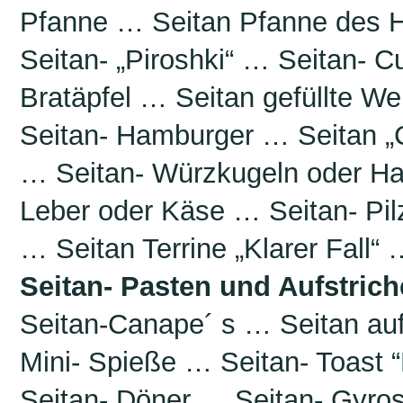
Pfanne … Seitan Pfanne des 
Seitan- „Piroshki“ … Seitan- 
Bratäpfel … Seitan gefüllte We
Seitan- Hamburger … Seitan „C
… Seitan- Würzkugeln oder Ha
Leber oder Käse … Seitan- Pil
… Seitan Terrine „Klarer Fall“
Seitan- Pasten und Aufstrich
Seitan-Canape´ s … Seitan auf
Mini- Spieße … Seitan- Toas
Seitan- Döner … Seitan- Gyro