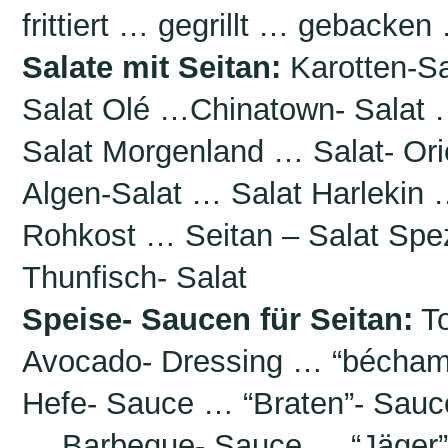
frittiert … gegrillt … gebacke
Salate mit Seitan:
Karotten-Sa
Salat Olé …Chinatown- Salat 
Salat Morgenland … Salat- Ori
Algen-Salat … Salat Harlekin 
Rohkost … Seitan – Salat Spe
Thunfisch- Salat
Speise- Saucen für Seitan:
To
Avocado- Dressing … “bécham
Hefe- Sauce … “Braten”- Sau
… Barbeque- Sauce … “Jäger”