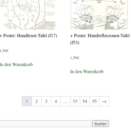
+ Poster: Handlesen Tafel (f17)
+ Poster: Handreflexzonen-Tafel
(f53)
1,50
€
1,50
€
In den Warenkorb
In den Warenkorb
1
2
3
4
…
53
54
55
→