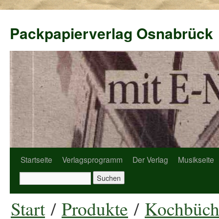
Packpapierverlag Osnabrück
Startseite
Verlagsprogramm
Der Verlag
Musikseite
Start
/
Produkte
/
Kochbüch