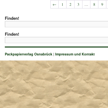
←
1
2
3
…
8
9
Finden!
Finden!
Packpapierverlag Osnabrück
|
Impressum und Kontakt