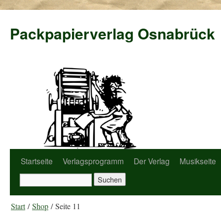
Packpapierverlag Osnabrück
Startseite
Verlagsprogramm
Der Verlag
Musikseite
Start
/
Shop
/ Seite 11