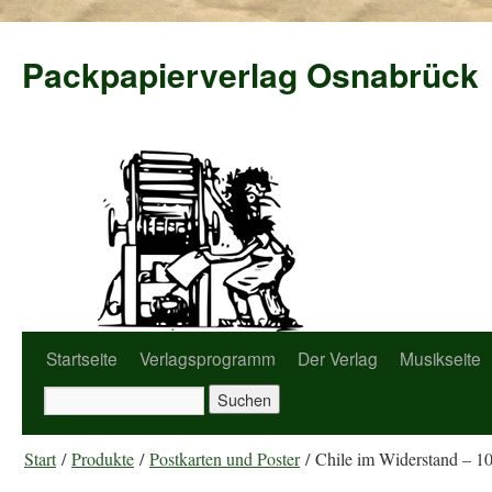
Packpapierverlag Osnabrück
Startseite
Verlagsprogramm
Der Verlag
Musikseite
Start
/
Produkte
/
Postkarten und Poster
/ Chile im Widerstand – 10