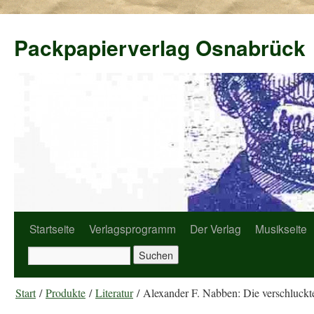
Packpapierverlag Osnabrück
Startseite
Verlagsprogramm
Der Verlag
Musikseite
Start
/
Produkte
/
Literatur
/ Alexander F. Nabben: Die verschluckt