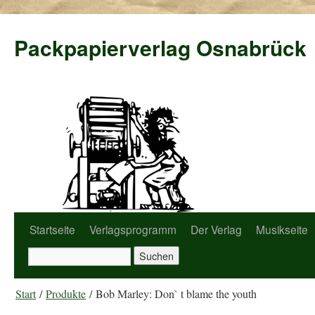
Packpapierverlag Osnabrück
Startseite
Verlagsprogramm
Der Verlag
Musikseite
Start
/
Produkte
/ Bob Marley: Don` t blame the youth