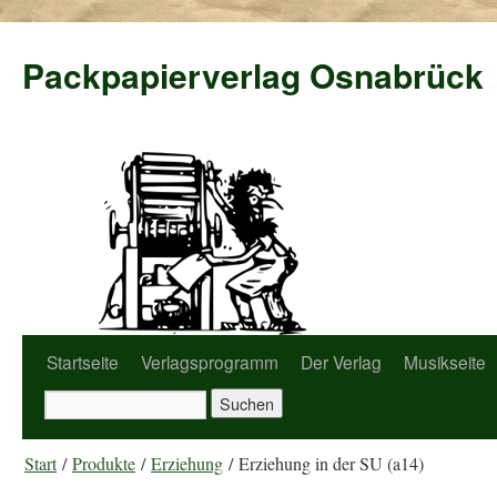
Packpapierverlag Osnabrück
Startseite
Verlagsprogramm
Der Verlag
Musikseite
Start
/
Produkte
/
Erziehung
/ Erziehung in der SU (a14)