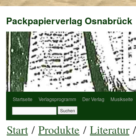
Packpapierverlag Osnabrück
Startseite
Verlagsprogramm
Der Verlag
Musikseite
Start
/
Produkte
/
Literatur
/