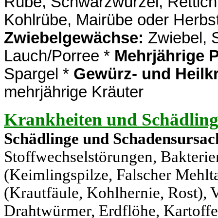
Rübe, Schwarzwurzel, Rettich,
Kohlrübe, Mairübe oder Herbs
Zwiebelgewächse:
Zwiebel, 
Lauch/Porree *
Mehrjährige 
Spargel *
Gewürz- und Heilk
mehrjährige Kräuter
Krankheiten und Schädli
Schädlinge und Schadensursach
Stoffwechselstörungen, Bakterien 
(Keimlingspilze, Falscher Mehlt
(Krautfäule, Kohlhernie, Rost), 
Drahtwürmer, Erdflöhe, Kartoffe