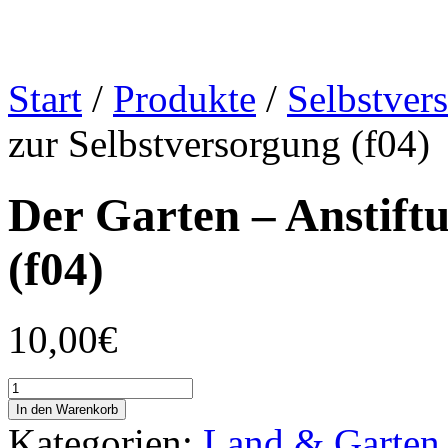
Start
/
Produkte
/
Selbstver
zur Selbstversorgung (f04)
Der Garten – Anstift
(f04)
10,00
€
Der
Garten
In den Warenkorb
-
Kategorien:
Land & Garten
Anstiftung