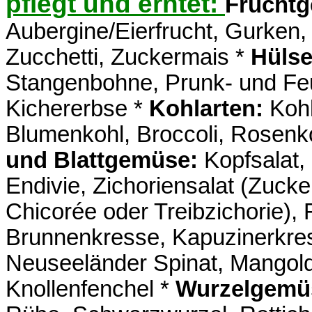
pflegt und erntet:
Frucht
Aubergine/Eierfrucht, Gurken
Zucchetti, Zuckermais *
Hülse
Stangenbohne, Prunk- und Fe
Kichererbse *
Kohlarten:
Kohl
Blumenkohl, Broccoli, Rosenko
und Blattgemüse:
Kopfsalat, 
Endivie, Zichoriensalat (Zucker
Chicorée oder Treibzichorie), 
Brunnenkresse, Kapuzinerkre
Neuseeländer Spinat, Mangold,
Knollenfenchel *
Wurzelgemü