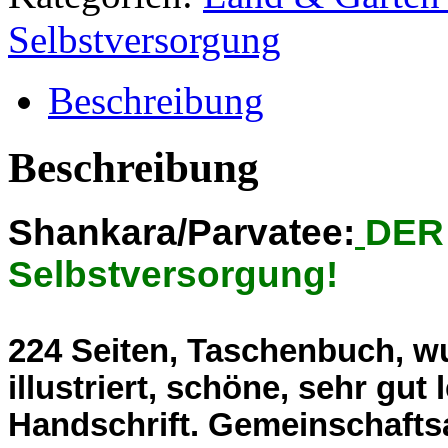
zur
Selbstversorgung
Selbstversorgung
(f04)
Menge
Beschreibung
Beschreibung
Shankara/Parvatee:
DER 
Selbstversorgung!
224 Seiten, Taschenbuch, wu
illustriert, schöne, sehr gut
Handschrift. Gemeinschafts