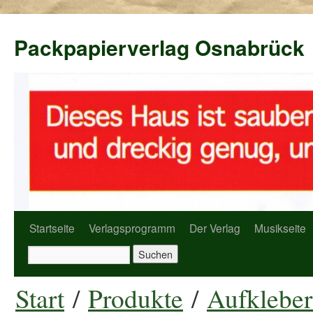
Packpapierverlag Osnabrück
Startseite
Verlagsprogramm
Der Verlag
Musikseite
Start
/
Produkte
/
Aufkleber