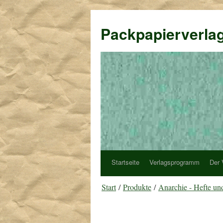
Packpapierverla
Startseite
Verlagsprogramm
Der 
Start
/
Produkte
/
Anarchie - Hefte un