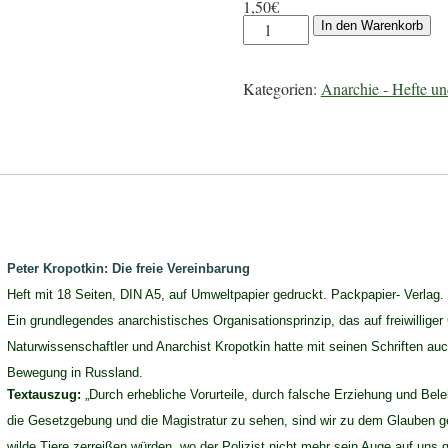
1,50
€
In den Warenkorb
Kategorien:
Anarchie - Hefte u
Peter Kropotkin: Die freie Vereinbarung
Heft mit 18 Seiten, DIN A5, auf Umweltpapier gedruckt. Packpapier- Verlag.
Ein grundlegendes anarchistisches Organisationsprinzip, das auf freiwilliger
Naturwissenschaftler und Anarchist Kropotkin hatte mit seinen Schriften auc
Bewegung in Russland.
Textauszug:
„Durch erhebliche Vorurteile, durch falsche Erziehung und Bele
die Gesetzgebung und die Magistratur zu sehen, sind wir zu dem Glauben
wilde Tiere zerreißen würden, wo der Polizist nicht mehr sein Auge auf uns g