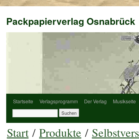
Packpapierverlag Osnabrück
Startseite
Verlagsprogramm
Der Verlag
Musikseite
Start
/
Produkte
/
Selbstver