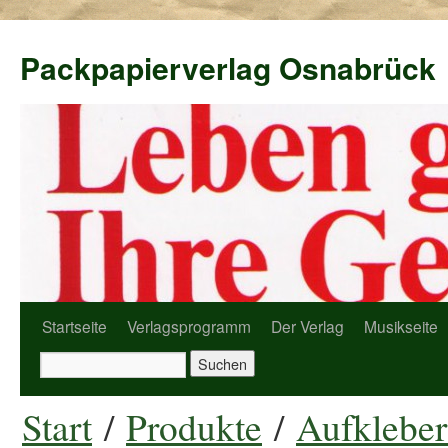
Packpapierverlag Osnabrück
Startseite
Verlagsprogramm
Der Verlag
Musikseite
Start
/
Produkte
/
Aufkleber