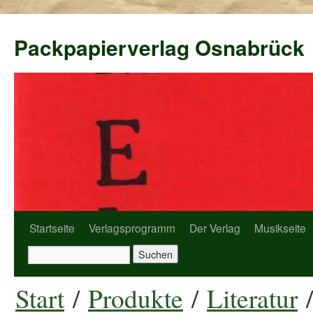
Packpapierverlag Osnabrück
Startseite
Verlagsprogramm
Der Verlag
Musikseite
Start
/
Produkte
/
Literatur
/