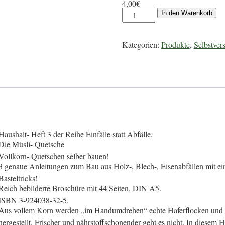
4,00
€
In den Warenkorb
Kategorien:
Produkte
,
Selbstver
Haushalt- Heft 3 der Reihe Einfälle statt Abfälle.
Die Müsli- Quetsche
Vollkorn- Quetschen selber bauen!
3 genaue Anleitungen zum Bau aus Holz-, Blech-, Eisenabfällen mit e
Basteltricks!
Reich bebilderte Broschüre mit 44 Seiten, DIN A5.
ISBN 3-924038-32-5.
Aus vollem Korn werden „im Handumdrehen“ echte Haferflocken und 
hergestellt. Frischer und nährstoffschonender geht es nicht. In diesem 