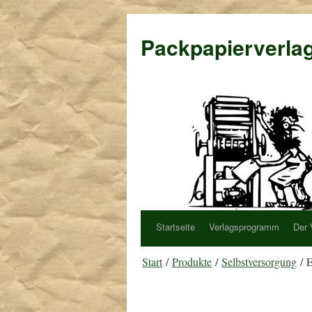
Packpapierverla
Startseite
Verlagsprogramm
Der 
Start
/
Produkte
/
Selbstversorgung
/ E