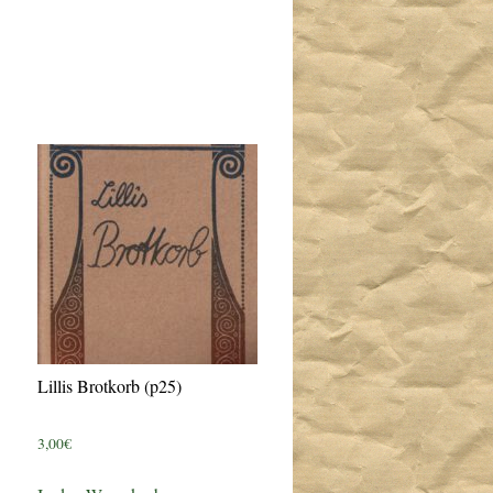
Lillis Brotkorb (p25)
3,00
€