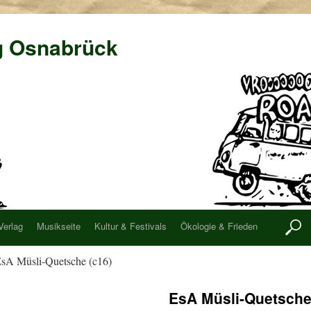
g Osnabrück
Verlag
Musikseite
Kultur & Festivals
Ökologie & Frieden
sA Müsli-Quetsche (c16)
EsA Müsli-Quetsche