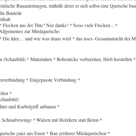
einfache Bauanleitungen, mithilfe derer er sich selbst eine Quetsche ba
die Bauteile
Inhalt:
* Flocken aus der Tüte? Nee danke! * Sooo viele Flocken…*
Allgemeines zur Müsliquetsche:
* Die Idee… und wie was draus wird * das isses- Gesamtansicht der M
n (Schaubild) * Materialien * Rohrstücke vorbereiten, Hieb herstellen
pfenverbindung * Eingepasste Verbindung *
llen *
chaubild):
hter und Kurbelgriff anbauen *
s- Schraubzwinge * Walzen mit Holzkern statt Beton *
uetsche ganz aus Eisen * Bau größerer Müsliquetschen *