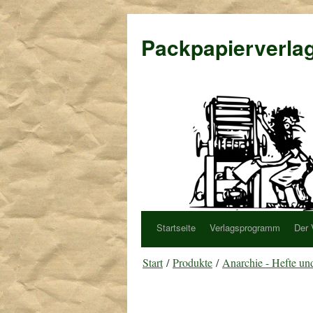
Packpapierverla
Startseite
Verlagsprogramm
Der 
Start
/
Produkte
/
Anarchie - Hefte un