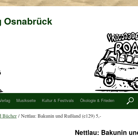
g Osnabrück
Verlag
Musikseite
Kultur & Festivals
Ökologie & Frieden
d Bücher
/ Nettlau: Bakunin und Rußland (e129) 5,-
Nettlau: Bakunin un