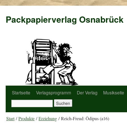
Packpapierverlag Osnabrück
Startseite
Verlagsprogramm
Der Verlag
Musikseite
Start
/
Produkte
/
Erziehung
/ Reich-Freud: Ödipus (a16)