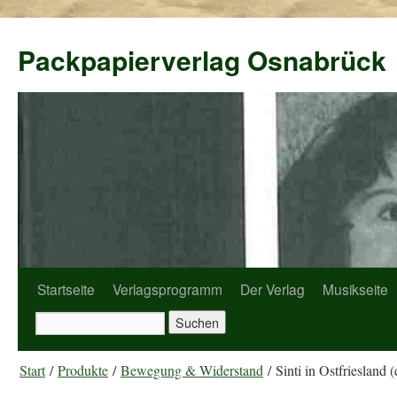
Packpapierverlag Osnabrück
Startseite
Verlagsprogramm
Der Verlag
Musikseite
Start
/
Produkte
/
Bewegung & Widerstand
/ Sinti in Ostfriesland 