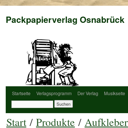
Packpapierverlag Osnabrück
Startseite
Verlagsprogramm
Der Verlag
Musikseite
Start
/
Produkte
/
Aufkleber