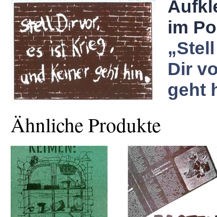
Aufkl
im Po
„Stell
Dir vo
geht 
Ähnliche Produkte