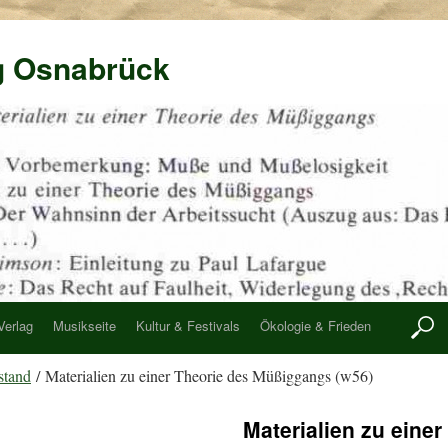
g Osnabrück
Verlag
Musikseite
Kultur & Festivals
Ökologie & Frieden
stand
/ Materialien zu einer Theorie des Müßiggangs (w56)
Materialien zu einer