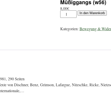
Müßiggangs (w56)
8,00
€
In den Warenkorb
Kategorien:
Bewegung & Wider
981, 290 Seiten
exte von Dischner, Benz, Grimson, Lafargue, Nitzschke, Ricke, Nietzsch
nternationale,…