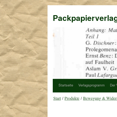
Packpapierverla
Startseite
Verlagsprogramm
Der 
Start
/
Produkte
/
Bewegung & Wider