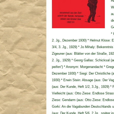
H
Wi
au
di
Ge
* 
2. Jg., Dezember 1930) * Helmut Klose: Eg
3/4, 3. Jg., 1929) * Jo Mihaly: Bekenntnis
Zigeuner (aus: Blätter von der Straße, 19
2. Jg., 1929) * Georg Gallas: Schicksal (a
peifen“) * Anonym: Morgenandacht * Grego
Dezember 1930) * Siegi: Der Christliche (
1930) * Erwin Stein: Absage (aus: Der Vag
(aus: Der Kunde, Heft 1/2, 3.Jg., 1929) *
Vielleicht (aus: Otto Ziese: Endlose Stra
Ziese: Gendarm (aus: Otto Ziese: Endlose 
Gorki: An die Vagabunden Deutschlands un
(aus: Der Kunde, Heft 5/6, 2.Jg., später i