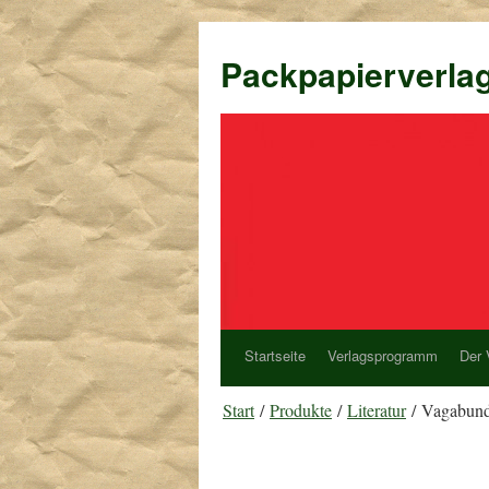
Packpapierverla
Startseite
Verlagsprogramm
Der 
Start
/
Produkte
/
Literatur
/ Vagabunde