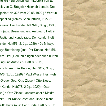
ler) * Burschenlied (mitgeteilt von E.
eilt von G. Brügel) * Heinrich Lersch: Drei
eblatt Nr. 328 vom 29.05.1929.) * Wir tun
umpenlied (Tobias Schnupftuch, 1927) *
(aus: Der Kunde Heft 9-10, 3. jg., 1930)
tik (aus: Besinnung und Aufbruch, Heft 9,
 Justiz und Kunde (aus: Der Kunde, Heft
unde, Heft5/6, 2. Jg., 1929) * Jo Mihaly:
aly: Bettelsong (aus: Der Kunde, Heft 5/6,
dem Titel „Lied, zu singen oder auch nur zu
ng und Aufbruch, Heft 8, 2.Jg.,
ruch (aus: Der Kunde, Heft 9/19, 3.Jg.,
 5/6, 3.Jg., 1929) * Paul Wiese: Heimweh
* Gregor Gog: Otto Ziese * Otto Ziese:
 Kunde, Heft7/8, 2.Jg., 1929) * Otto
bd.) * Otto Ziese: Landstreicher * Maxim
eim: Der Kunde lässt das Tippeln nicht
iß: Hütte (aus: Der Kunde, Heft 5, 2. Jg.,