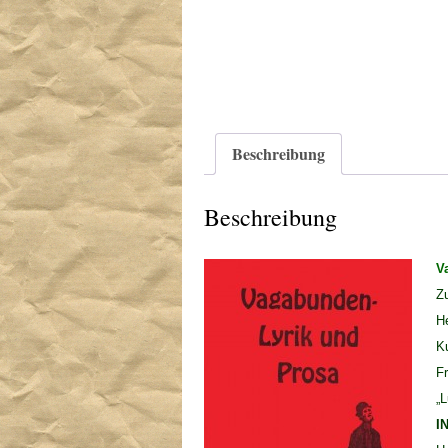
Beschreibung
Beschreibung
V
Z
H
K
Fr
„L
I