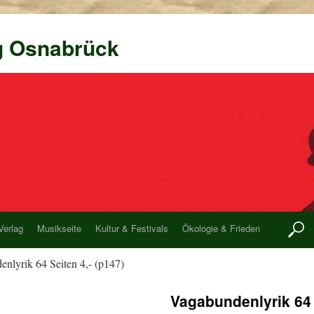
g Osnabrück
Verlag
Musikseite
Kultur & Festivals
Ökologie & Frieden
nlyrik 64 Seiten 4,- (p147)
Vagabundenlyrik 64 