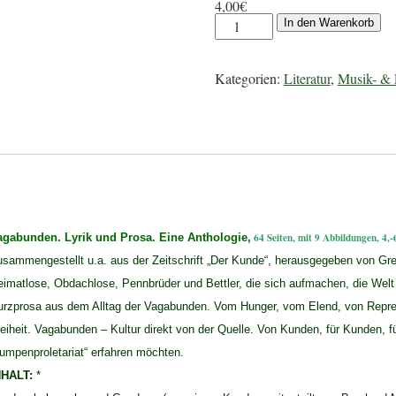
4,00
€
In den Warenkorb
Kategorien:
Literatur
,
Musik- & 
agabunden. Lyrik und Prosa. Eine Anthologie,
64 Seiten, mit 9 Abbildungen, 4,-
usammengestellt u.a. aus der Zeitschrift „Der Kunde“, herausgegeben von Gr
eimatlose, Obdachlose, Pennbrüder und Bettler, die sich aufmachen, die Wel
urzprosa aus dem Alltag der Vagabunden. Vom Hunger, vom Elend, von Rep
eiheit. Vagabunden – Kultur direkt von der Quelle. Von Kunden, für Kunden, f
umpenproletariat“ erfahren möchten.
NHALT:
*