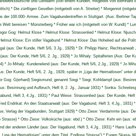
andwerksbursche und Gendarm (von einem Kunden, mitgeteilt von Bernhard Mül
ttich) * Die zünftigen Gesellen (mitgeteilt von A. Streiter) * Morgenrot (mitget
s der 100.000- Armee. Zum Vagabundentreffen in Stuttgart. (Aus: Berliner Tag
e Welt bereisen * Münsterberg * Früher war ich (mitgeteilt von W. Kundt) * L
gor Gog: Helmut Klose * Helmut Klose: Strassenlied * Helmut Klose: Njuscha 
Helmut Klose: Ein stiller Vagabund * Helmut Klose: Das Hohelied auf die Poli
al (aus: Der Kunde, Heft 5/6, 3.Jg., 1929) * Dr. Philipp Hainz, Rechtsanwalt
 (aus: Der Kunde, Heft 5/6, 2. Jg., 1929) * Jo Mihaly: Spitalferien (Aus: Der K
24) * Jo Mihaly: Kundenelend (aus: Der Kunde, Heft 5/6, 2.Jg., 1929) * Jo Mih
us: Der Kunde, Heft 5/6, 2. Jg., 1929, später in „Liga der Heimatlosen“ unter 
r Gog: G(erhard) Siegismund, genannt Siegi * Siegi: Kohldampf (aus: Besinnu
aus: Besinnung und Aufbruch, Heft 9, 2. Jg., Januar 1931) * Sonka: Schreitesp
abund, Heft 3, 4.Jg., 1931) * Paul Wiese: Strassenlied (aus: Der Kunde, Heft
 Fred Endrikat: An den Staatsanwalt (aus: Der Vagabund, Heft 3, 4.Jg., 1931) 
sse, Verlag der Vagabunden, Stuttgart 1929) * Otto Ziese: Verdammte (aus: Der
Strasse) * Otto Ziese: Volksküche (aus: ebd.) * Otto Ziese: Kehr ein (aus: e
d der anderen Länder (aus: Der Vagabund, Heft 3, 4.Jg., 1931) * Hans Laufh
n „Liga der Heimatlosen“ unter dem Titel „Endlose Strasse“) * Eugen Skasa- We