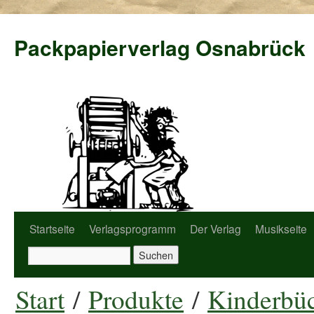
Packpapierverlag Osnabrück
Startseite
Verlagsprogramm
Der Verlag
Musikseite
Start
/
Produkte
/
Kinderbüc