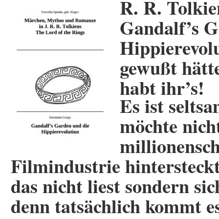
R. R. Tolki
Gandalf’s G
Hippierevolu
gewußt hätte
habt ihr’s!
Es ist selt
möchte nicht
millionensc
Filmindustrie hintersteckt
das nicht liest sondern si
denn tatsächlich kommt es