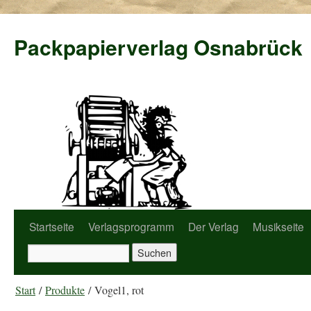
Packpapierverlag Osnabrück
Startseite
Verlagsprogramm
Der Verlag
Musikseite
Start
/
Produkte
/ Vogel1, rot