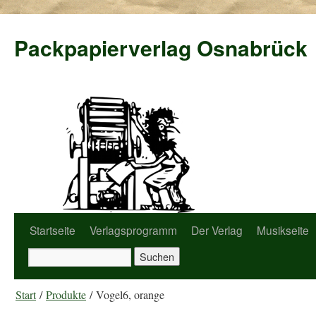
Packpapierverlag Osnabrück
Startseite
Verlagsprogramm
Der Verlag
Musikseite
Start
/
Produkte
/ Vogel6, orange