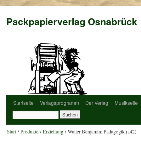
Packpapierverlag Osnabrück
Startseite
Verlagsprogramm
Der Verlag
Musikseite
Start
/
Produkte
/
Erziehung
/ Walter Benjamin: Pädagogik (a42)