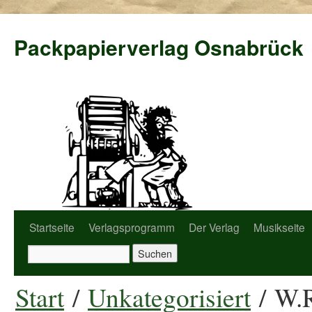
Packpapierverlag Osnabrück
Startseite
Verlagsprogramm
Der Verlag
Musikseite
Start
/
Unkategorisiert
/ W.R