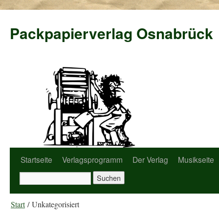
Packpapierverlag Osnabrück
Startseite
Verlagsprogramm
Der Verlag
Musikseite
Start
/ Unkategorisiert