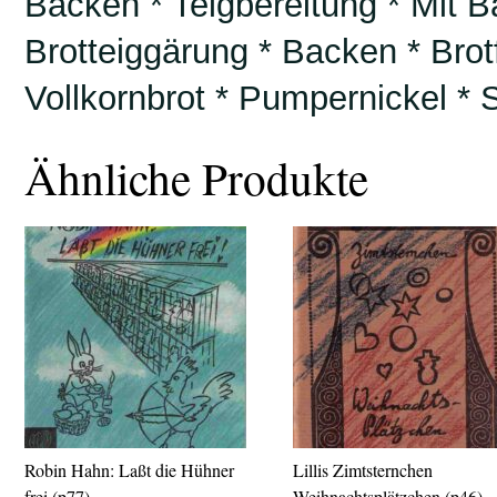
Backen * Teigbereitung * Mit B
Brotteiggärung * Backen * Brot
Vollkornbrot * Pumpernickel * 
Ähnliche Produkte
Robin Hahn: Laßt die Hühner
Lillis Zimtsternchen
frei (p77)
Weihnachtsplätzchen (p46)