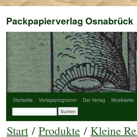
Packpapierverlag Osnabrück
Startseite
Verlagsprogramm
Der Verlag
Musikseite
Start
/
Produkte
/
Kleine Re