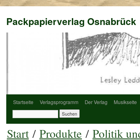
Packpapierverlag Osnabrück
Startseite
Verlagsprogramm
Der Verlag
Musikseite
Start
/
Produkte
/
Politik u