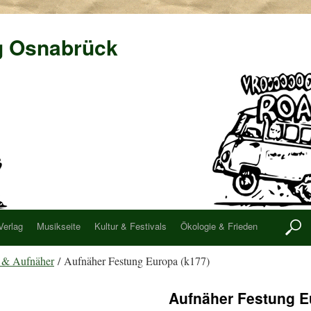
g Osnabrück
Verlag
Musikseite
Kultur & Festivals
Ökologie & Frieden
r & Aufnäher
/ Aufnäher Festung Europa (k177)
Aufnäher Festung E