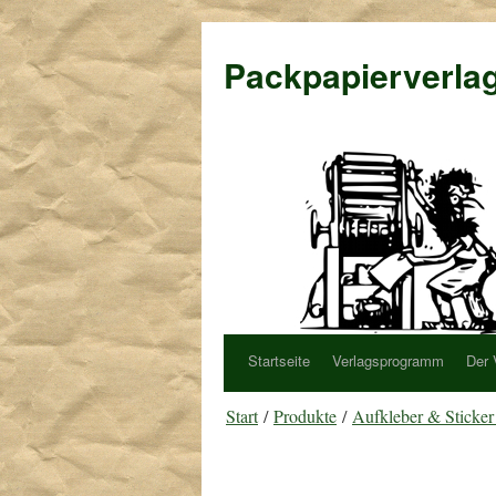
Packpapierverla
Startseite
Verlagsprogramm
Der 
Start
/
Produkte
/
Aufkleber & Sticke