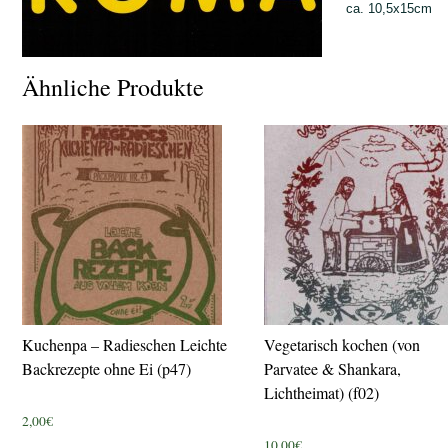
ca. 10,5x15cm
Ähnliche Produkte
Kuchenpa – Radieschen Leichte
Vegetarisch kochen (von
Backrezepte ohne Ei (p47)
Parvatee & Shankara,
Lichtheimat) (f02)
2,00
€
10,00
€