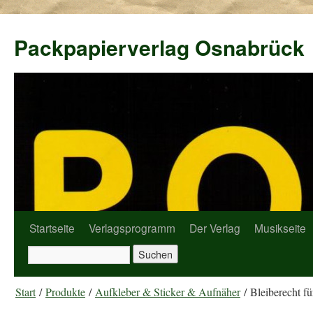
Packpapierverlag Osnabrück
Startseite
Verlagsprogramm
Der Verlag
Musikseite
Start
/
Produkte
/
Aufkleber & Sticker & Aufnäher
/ Bleiberecht f