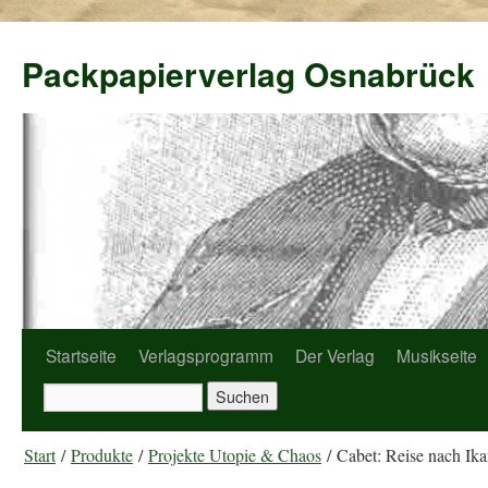
Packpapierverlag Osnabrück
Startseite
Verlagsprogramm
Der Verlag
Musikseite
Start
/
Produkte
/
Projekte Utopie & Chaos
/ Cabet: Reise nach Ika