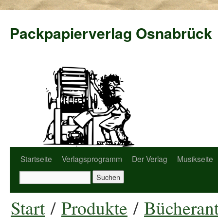
Packpapierverlag Osnabrück
Startseite
Verlagsprogramm
Der Verlag
Musikseite
Start
/
Produkte
/
Bücherant