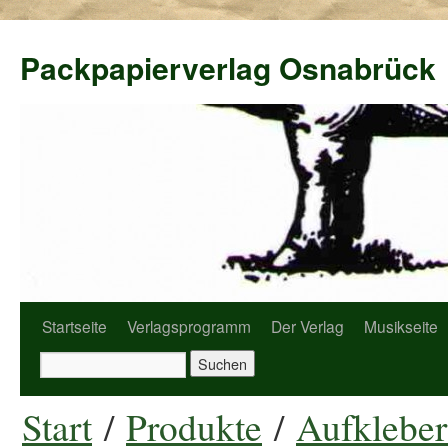
Packpapierverlag Osnabrück
Startseite
Verlagsprogramm
Der Verlag
Musikseite
Start
/
Produkte
/
Aufkleber