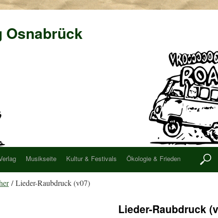
g Osnabrück
Verlag
Musikseite
Kultur & Festivals
Ökologie & Frieden
her
/ Lieder-Raubdruck (v07)
Lieder-Raubdruck (v