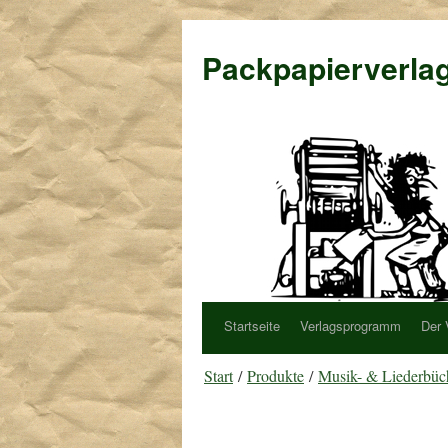
Packpapierverla
Startseite
Verlagsprogramm
Der 
Start
/
Produkte
/
Musik- & Liederbüc