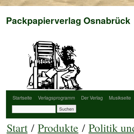
Packpapierverlag Osnabrück
Startseite
Verlagsprogramm
Der Verlag
Musikseite
Start
/
Produkte
/
Politik u