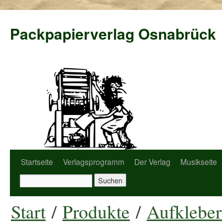
Packpapierverlag Osnabrück
Startseite
Verlagsprogramm
Der Verlag
Musikseite
Start
/
Produkte
/
Aufkleber