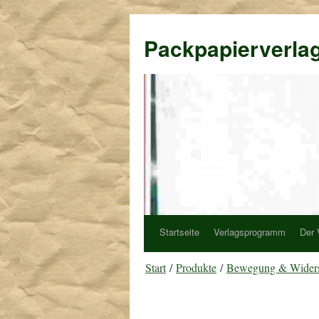
Packpapierverla
Startseite
Verlagsprogramm
Der 
Start
/
Produkte
/
Bewegung & Wider