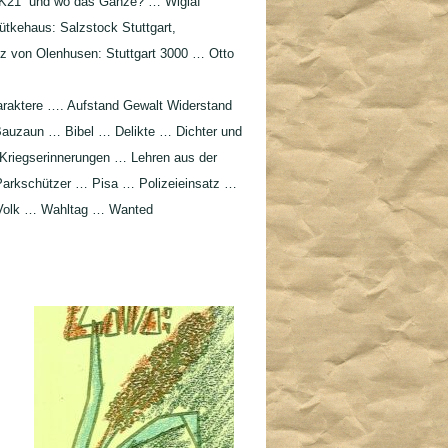
„K21“ und wo das Ganze? … Wiglaf
ütkehaus: Salzstock Stuttgart,
z von Olenhusen: Stuttgart 3000 … Otto
raktere …. Aufstand Gewalt Widerstand
Bauzaun … Bibel … Delikte … Dichter und
iegserinnerungen … Lehren aus der
rkschützer … Pisa … Polizeieinsatz …
 Volk … Wahltag … Wanted