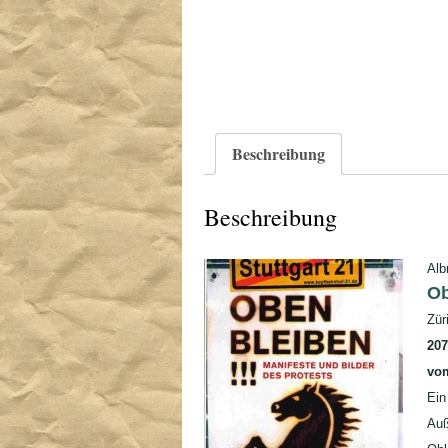
Beschreibung
Beschreibung
Alb
Ob
Zür
207
vo
Ein
Au