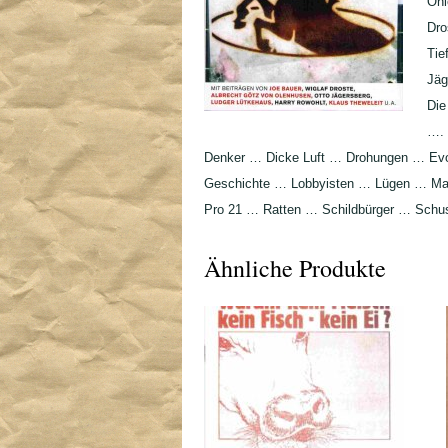
Ohl
Dro
Tie
Jäg
Di
…. 
Denker … Dicke Luft … Drohungen … Evo
Geschichte … Lobbyisten … Lügen … Ma
Pro 21 … Ratten … Schildbürger … Schu
Ähnliche Produkte