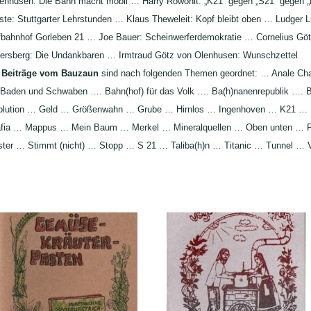
enhusen: Die Bahn macht mobil … Harry Rowohlt: „K21“ gegen „S21“ gegen 
ste: Stuttgarter Lehrstunden … Klaus Theweleit: Kopf bleibt oben … Ludger L
fbahnhof Gorleben 21 … Joe Bauer: Scheinwerferdemokratie … Cornelius Göt
ersberg: Die Undankbaren … Irmtraud Götz von Olenhusen: Wunschzettel
e
Beiträge vom Bauzaun
sind nach folgenden Themen geordnet: … Anale Cha
Baden und Schwaben …. Bahn(hof) für das Volk …. Ba(h)nanenrepublik …. 
lution … Geld … Größenwahn … Grube … Hirnlos … Ingenhoven … K21 … Kr
fia … Mappus … Mein Baum … Merkel … Mineralquellen … Oben unten … Pa
ster … Stimmt (nicht) … Stopp … S 21 … Taliba(h)n … Titanic … Tunnel …