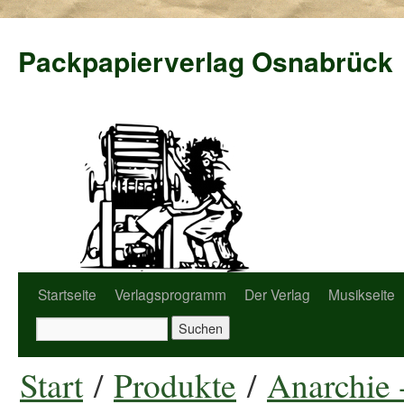
Packpapierverlag Osnabrück
Startseite
Verlagsprogramm
Der Verlag
Musikseite
Start
/
Produkte
/
Anarchie 