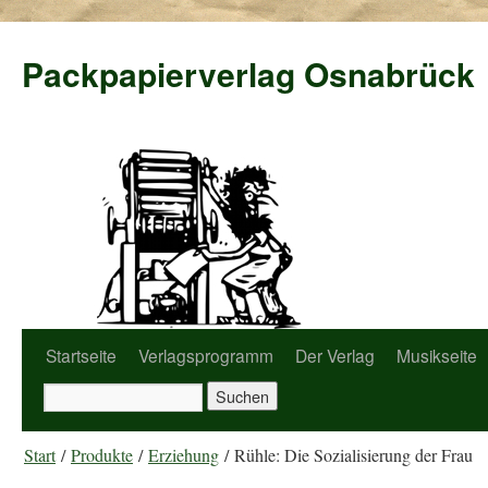
Packpapierverlag Osnabrück
Startseite
Verlagsprogramm
Der Verlag
Musikseite
Start
/
Produkte
/
Erziehung
/ Rühle: Die Sozialisierung der Frau