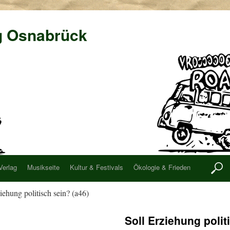
g Osnabrück
Verlag
Musikseite
Kultur & Festivals
Ökologie & Frieden
iehung politisch sein? (a46)
Soll Erziehung polit