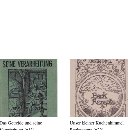
Das Getreide und seine
Unser kleiner Kuchenhimmel
Verarbeitung (p13)
Backrezepte (p22)