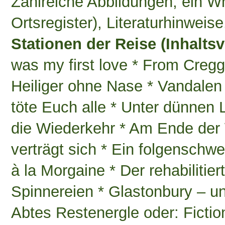
Zahlreiche Abbildungen, ein 
Ortsregister), Literaturhinweis
Stationen der Reise (Inhaltsv
was my first love * From Cregg
Heiliger ohne Nase * Vandalen
töte Euch alle * Unter dünnen
die Wiederkehr * Am Ende der 
verträgt sich * Ein folgenschw
à la Morgaine * Der rehabiliti
Spinnereien * Glastonbury – u
Abtes Restenergle oder: Fictio