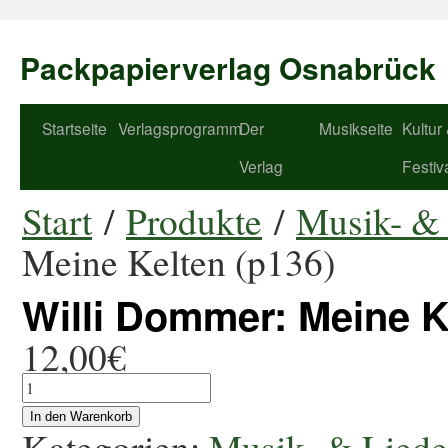
Packpapierverlag Osnabrück
Startseite
Verlagsprogramm
Der
Musikseite
Kultur
Verlag
Festiv
Start
/
Produkte
/
Musik- & 
Meine Kelten (p136)
Willi Dommer: Meine K
12,00
€
In den Warenkorb
Kategorien:
Musik- & Liede