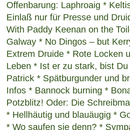
Offenbarung: Laphroaig * Kelti
Einlaß nur für Presse und Drui
With Paddy Keenan on the Toile
Galway * No Dingos – but Kerr
Extrem Druide * Rote Locken 
Leben * Ist er zu stark, bist 
Patrick * Spätburgunder und b
Infos * Bannock burning * Bon
Potzblitz! Oder: Die Schreibma
* Hellhäutig und blauäugig * G
* Wo saufen sie denn? * Symp