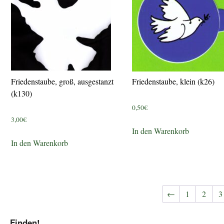
Friedenstaube, groß, ausgestanzt
Friedenstaube, klein (k26)
(k130)
0,50
€
3,00
€
In den Warenkorb
In den Warenkorb
←
1
2
3
Finden!