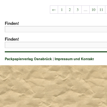
←
1
2
3
…
10
11
Finden!
Finden!
Packpapierverlag Osnabrück
|
Impressum und Kontakt