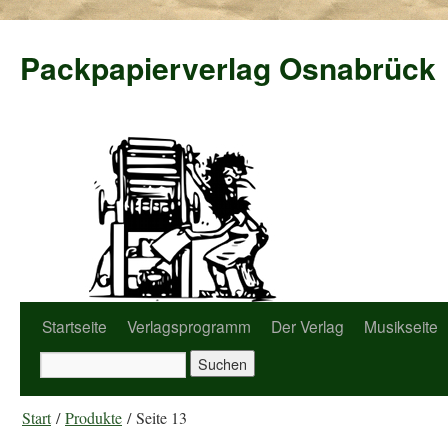
Packpapierverlag Osnabrück
Startseite
Verlagsprogramm
Der Verlag
Musikseite
Start
/
Produkte
/ Seite 13