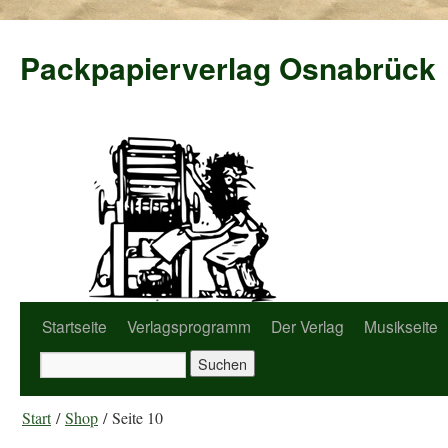
Packpapierverlag Osnabrück
Startseite
Verlagsprogramm
Der Verlag
Musikseite
Start
/
Shop
/ Seite 10