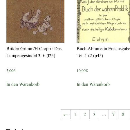
Brüder Grimm/H.Cropp : Das
Buch Abramelin Erstausgab
Lumpengesindel 3,-€ (l25)
Teil 1+2 (p45)
3,00
€
10,00
€
In den Warenkorb
In den Warenkorb
←
1
2
3
…
7
8